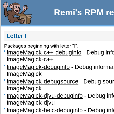
Remi's RPM re
Letter I
Packages beginning with letter "I".
ImageMagick-c++-debuginfo
-
Debug inf
ImageMagick-c++
ImageMagick-debuginfo
-
Debug informat
ImageMagick
ImageMagick-debugsource
-
Debug sour
ImageMagick
ImageMagick-djvu-debuginfo
-
Debug inf
ImageMagick-djvu
ImageMagick-heic-debuginfo
-
Debug inf