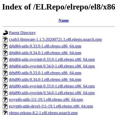
Index of /ELRepo/elrepo/el8/x
Name
Parent Directory
cxgb3-firmware-1.1.5-20200721.1.el8.elrepo.noarch.rpm
drbd84-utils-9.33.0-1.el8.elrepo.x86_64.rpm
drbd84-utils-9.34.0-1.el8.elrepo.x86_64.rpm
drbd84-utils-sysvinit-9.33.0-1.el8.elrepo.x86_64.rpm
drbd84-utils-sysvinit-9.34.0-1.el8.elrepo.x86_64.rpm
drbd90-utils-9.33.0-1.el8.elrepo.x86_64.rpm
drbd90-utils-9.34.0-1.el8.elrepo.x86_64.rpm
drbd90-utils-sysvinit-9.33.0-1.el8.elrepo.x86_64.rpm
drbd90-utils-sysvinit-9.34.0-1.el8.elrepo.x86_64.rpm
ecryptfs-utils-111-19.1.el8.elrepo.x86_64.rpm
ecryptfs-utils-devel-111-19.1.el8.elrepo.x86_64.rpm
elrepo-release-8.2-1.el8.elrepo.noarch.rpm